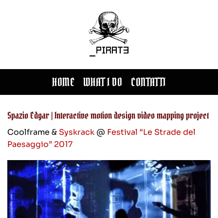
Salta
ai
contenuti
HOME
WHAT I DO
CONTATTI
Spazio Edgar | Interactive motion design video mapping project
Coolframe &
Syskrack
@
Festival “Le Strade del
Paesaggio” 2017